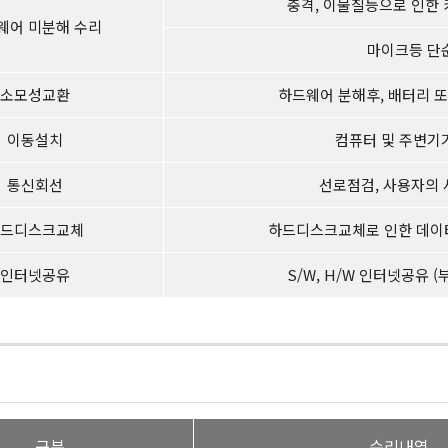
충격, 이물질등으로 인한 
웨어 미분해 수리
마이크등 단
소모성교환
하드웨어 분해후, 배터리 또
이동설치
컴퓨터 및 주변기
통신회선
선로점검, 사용자의
드디스크교체
하드디스크교체로 인한 데이터 
인터넷공유
S/W, H/W 인터넷공유 
구분
수리내역