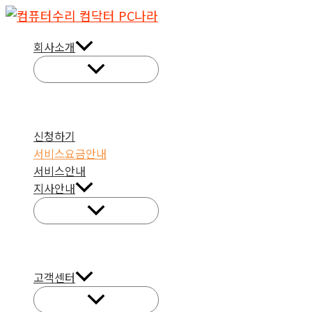
콘
텐
회사소개
츠
로
건
너
뛰
신청하기
서비스요금안내
기
서비스안내
지사안내
고객센터