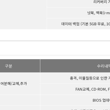
리커버리 
넷북, 맥북(i-m
데이터 백업 (기본 5GB 무료, 1G
구분
수리내
충격, 이물질등으로 인한 
어분해/교체,추가
FAN교체, CD-ROM,
BIOS 업